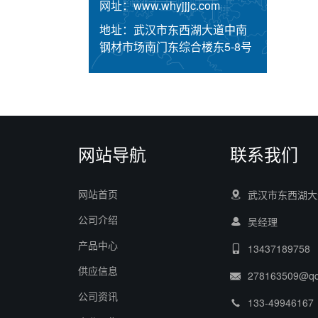
网址：
www.whyjjjc.com
地址：
武汉市东西湖大道中南
钢材市场南门东综合楼东5-8号
网站导航
联系我们
网站首页
武汉市东西湖大
公司介绍
吴经理
产品中心
13437189758
供应信息
278163509@q
公司资讯
133-49946167