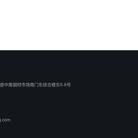
道中南钢材市场南门东综合楼东5-8号
q.com