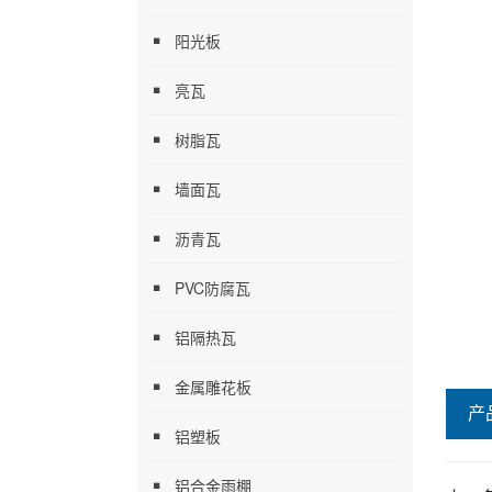
阳光板
亮瓦
树脂瓦
墙面瓦
沥青瓦
PVC防腐瓦
铝隔热瓦
金属雕花板
产
铝塑板
铝合金雨棚