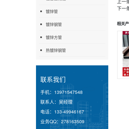
上一
下一
镀锌管
相关产
镀锌钢管
镀锌方管
热镀锌钢管
联系我们
手机：
13971547548
联系人：
吴经理
电话：
133-49946167
业务QQ：
278163509